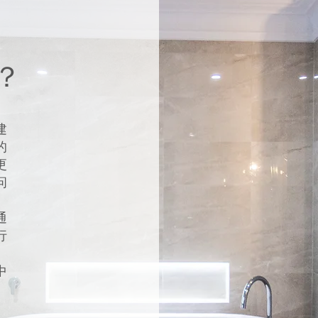
？
建
的
更
问
通
行
中