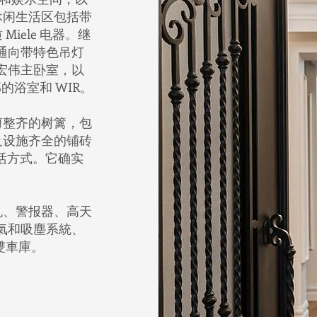
休闲生活区包括带
iele 电器。继
廊通向带特色吊灯
的宏伟主卧室，以
的浴室和 WIR。
剪整齐的树篱，包
及设施齐全的铺砖
活方式。它确实
机、警报器、高天
冷氣和吸塵系統、
雙車庫。