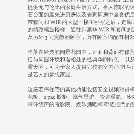
提供无与伦比的家庭生活方式。令人惊叹的
石台面的最先进厨房以及管家厨房中全套优质 M
带套间和 WIR 的大型一楼主卧室之后，走
的精致螺旋楼梯，通往带豪华 WIR 和套间
及另外 3 间宽敞的卧室，所有卧室均配有相邻
坐落在经典的园景花园中，正面和背面有修
括与周围环境和谐相处的经典华丽特色，以
露天区，可为全家人提供完整的室内/室外生
是艺人的梦想家园。
这座宏伟住宅的其他功能包括安全视频对讲
花板、2 pac 橱柜、燃气壁炉、管道暖氣、
带环绕声的電影院、娱乐酒吧和 帶遙控門的